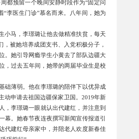
每周都预留一个晚间安静时段作为
“
固定问
着
“
李医生门诊
”
慕名而来。八年间，她为
生小马，李璟璐让他去做精准扶贫，每天
们，被她培养成团支书、入党积极分子，
位。她引导网瘾学生小黄去了部队边疆大
位，过去五年间，她带的两届毕业生是校
基础薄弱。他在李璟璐的陪伴下以优异成
主动申请去祖国边疆保家卫国。
2019
年新
人，李璟璐一眼就认出代建红，并注意到
一幕。她春节夜连夜撰写新闻宣传报道引
达代建红母亲家中，并陪老人欢度新春佳