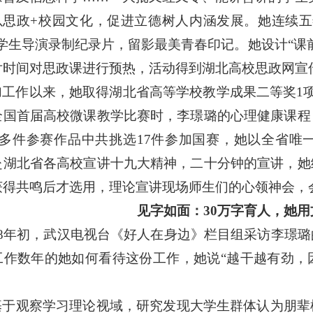
以思政
+
校园文化，促进立德树人内涵发展。她连续五
学生导演录制纪录片，留影最美青春印记。她设计
“
课
片时间对思政课进行预热，活动得到湖北高校思政网宣
加工作以来，她取得湖北省高等学校教学成果二等奖
1
全国首届高校微课教学比赛时，李璟璐的心理健康课程
多件参赛作品中共挑选
17
件参加国赛，她以全省唯
赴湖北省各高校宣讲十九大精神，二十分钟的宣讲，她
获得共鸣后才选用，理论宣讲现场师生们的心领神会，
见字如面：
30
万字育人，她用
8
年初，武汉电视台《好人在身边》栏目组采访李璟璐
工作数年的她如何看待这份工作，她说
“
越干越有劲，
基于观察学习理论视域，研究发现大学生群体认为朋辈