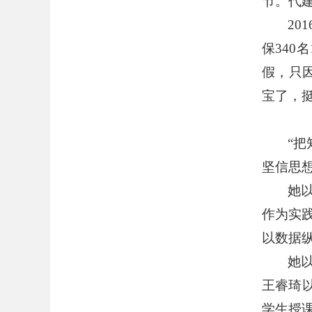
节。代
201
保
340
名
假，只
宝了，
“
把
坚信思
她
作为实
以数据
她
王睿琦
学生授