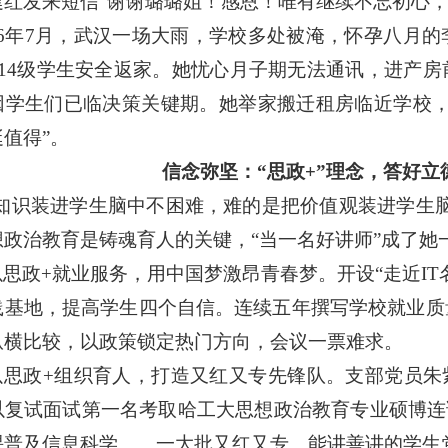
建红发来短信
“
谢谢璐璐姐！感恩！唯有继续不忘初心
6
年
7
月，武汉一场大雨，学校多处被淹，怀孕八月的
14
级学生安全返家。她忧心月子期无法通讯，进产房
因学生们已临决策关键期。她举家搬迁租房临近学校
挺值得
”
。
信念弥坚：
“
思政
+”
理念，答好立
知识装进学生脑中不困难，难的是把价值观装进学生
想政治教育是铸魂育人的关键，
“
当一名好讲师
”
成了她
以思政
+
就业服务，用中国梦激昂青春梦。开设
“
走近
IT
践基地，提高学生四个自信。连续五年撰写学校就业质
纵横比较，以政策锁定热门方向，会议一票难求。
以思政
+
组织育人，打造又红又专先锋队。支部党员朱
以复试面试第一名考取哈工大思想政治教育专业硕博连
课普及信息科学
……
一大批又红又专、能讲善讲的学生