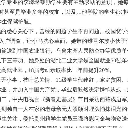
理学专业的李璟璐鼓励学生要有主动求助的意识，她
时甚至是毕业多年的校友，以及其他学院的学生都冲
学生保驾护航。
她的悉心关心下，曾经的问题学生不再问题。校园贷学
入户调查，让小马洗心革面。她带的维吾尔族小伙子
们输送到中国农业银行、乌鲁木齐人民防空办等优质单
立下三等功。她身处的湖北工业大学是全国就业
50
强单
最高就业率，
18
届考研录取率比三年前提升
20%
。
人无小事，枝叶总关情。
11
级学生代建红，家庭贫困、
学业，并加入中国共产党，毕业后毅然决定携笔从戎，
初二，中央电视台《新春走基层》节目采访西藏戍边军
提到独自一人在家的老母亲无人照顾时埋头悄抹泪光的
师生关注，委托贵州籍学生党员王强将慰问金与物资送