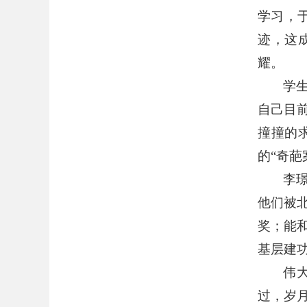
学习，
迹，这
耀。
学
自己目
撞撞的
的
“
奇葩
李
他们被
奖；能
基层建
伟
过，岁