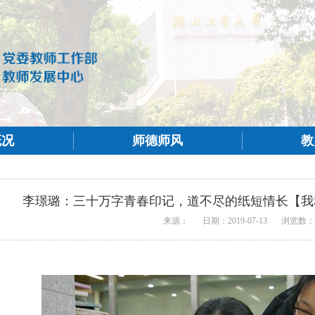
概况
师德师风
教
李璟璐：三十万字青春印记，道不尽的纸短情长【我
来源：
日期：2019-07-13
浏览数：