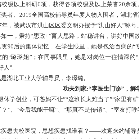
与校级以上科研
6
项，获得各项校级及以上荣誉
20
余项
获奖者、
2019
全国高校辅导员年度人物入围者，湖北省
7
年，被武汉市洪山区区委文明办授予
“
洪山好人
”
称号
年如一，秉持
“
思政
+”
育人思路，站稳讲台，讲好中国
纵贯
90
后的集体记忆。在学生眼里，她是包治百病的
“
友的
“
璐璐姐
”
；在同事眼里，她是对岗位一往情深的
“
好人
”
。
就是湖北工业大学辅导员，李璟璐。
功夫到家
:“
李医生门诊
”
，解
想休学创业，可爸妈不让
”“
这班长太难当了
”“
家里有矿
了？
”
、
“
今后我能干嘛
”
、
“
那真不是传销
”
、
“
室友打呼
体疾患去校医院，思想疾患找谁看？
——
欢迎来约辅导