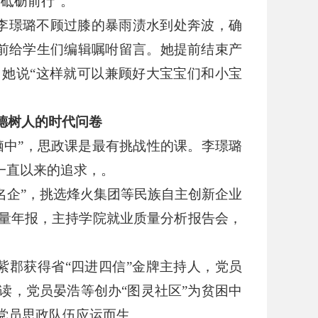
，砥砺前行
”
。
李璟璐不顾过膝的暴雨渍水到处奔波，确
前给学生们编辑嘱咐留言。她提前结束产
，她说
“
这样就可以兼顾好大宝宝们和小宝
德树人的时代问卷
脑中
”
，思政课是最有挑战性的课。李璟璐
一直以来的追求，。
名企
”
，挑选烽火集团等民族自主创新企业
量年报，主持学院就业质量分析报告会，
紫郡获得省
“
四进四信
”
金牌主持人，党员
读，党员晏浩等创办
“
图灵社区
”
为贫困中
党员思政队伍应运而生。