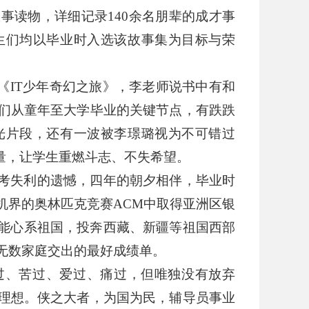
故事读物，详细记录
140
余名朋辈的成才事
生们均以毕业时入选该故事集为目标与荣
《
IT
少年奇幻之旅》，李老师说书中有和
们从童年至大学毕业的关键节点，有跌跌
光片段，还有一波被李璟璐视为不可错过
量，让学生重燃斗志、不失希望。
考失利的遗憾，四年的朝夕相伴，毕业时
机界的奥林匹克竞赛
ACM
中取得亚洲区银
能心系祖国，投奔西藏、新疆等祖国西部
无数家庭交出的最好成绩单。
过、苦过、爱过、痛过，但唯独没有放弃
理想。侠之大者，为国为民，辅导员事业