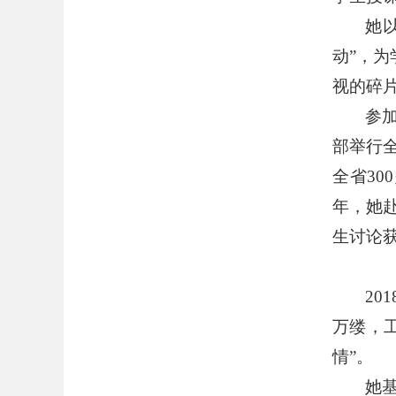
她
动
”
，为
视的碎
参
部举行
全省
300
年，她
生讨论
201
万缕，
情
”
。
她