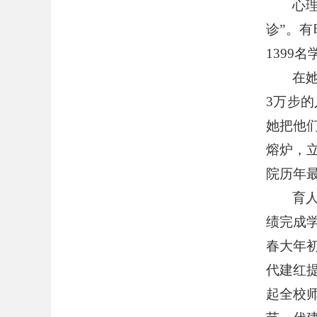
心
诊
”
。有
1399
名
在
3
万步的
她把他
熔炉，
院历年
育
绩完成
春大年
代建红
起全校