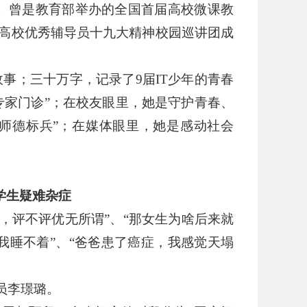
。曾是教育部举办的全国首届高校微课教
高校优秀辅导员十九大精神校园巡讲团成
。
故事；三十万字，记录了
9
届
IT
少年的青春
专家门诊
”
；在校友眼里，她是守护青春、
师德标兵
”
；在媒体眼里，她是感动社会
学生疑难杂症
，评不评优无所谓
”
、
“
那女生为啥后来就
我睡不着
”
、
“
爸爸患了癌症，我感觉天塌
员李璟璐。