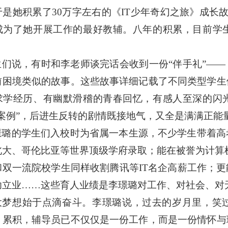
于是她积累了
30
万字左右的《
IT
少年奇幻之旅》成长
成为了她开展工作的最好教辅。八年的积累，目前学
生们说，有时和李老师谈完话会收到一份
“
伴手礼
”——
前困境类似的故事。这些故事详细记载了不同类型学生
求学经历、有幽默滑稽的青春回忆，有感人至深的闪
案例
”
，后进生反转的剧情既接地气，又全是满满正能
璟璐的学生们入校时为省属一本生源，不少学生带着高
北大、哥伦比亚等世界顶级学府录取；能在被誉为计算
和双一流院校学生同样收割腾讯等
IT
名企高薪工作；更
功立业
……
这些育人业绩是李璟璐对工作、对社会、对
大梦想始于点滴奋斗。李璟璐说，过去的岁月里，笑
月累积，辅导员已不仅仅是一份工作，而是一份情怀与