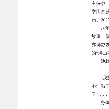
主持参
学比赛
员。
201
八
故事，
亦师亦
的
“
洪山
她
“
我
不理我
了
”……
身