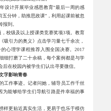
年设计开展毕业感恩教育
“
最后一周的感
前五分钟，助推思政课
”
，利用起课前被忽
传报到。
项，校级及以上授课类竞赛奖项
3
项。教育
《吸引力的奥义》点击学习量七千余次，
一的心理学课程推荐入围全国决赛。
2017
细细打磨了二十余稿，每个案例都是与学
会后在校园内被学生们认出寻要微信。
文字影响青春
的工作事迹。记者问她，辅导员工作千丝
因为能够给学生们导航引路是件幸福的事
榜样更贴近真实生活，更易于也乐于模仿